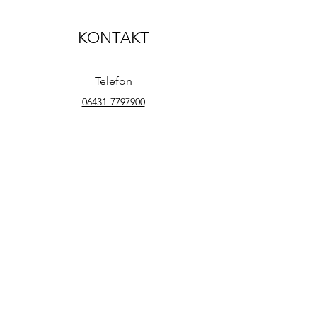
KONTAKT
Telefon
06431-7797900
E-Mail
info@stijl-concept.de
Adresse
Fischmarkt 16 - 17
65549 Limburg